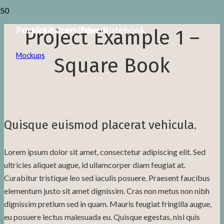
Portfolio Item Seven
Portfolio Item Four
Portfolio Item Two
Project Example 1 – Notebook
Project Example 1 –
Mockups
Square Book
Quisque euismod placerat vehicula.
Lorem ipsum dolor sit amet, consectetur adipiscing elit. Sed
ultricies aliquet augue, id ullamcorper diam feugiat at.
Curabitur tristique leo sed iaculis posuere. Praesent faucibus
elementum justo sit amet dignissim. Cras non metus non nibh
dignissim pretium sed in quam. Mauris feugiat fringilla augue,
eu posuere lectus malesuada eu. Quisque egestas, nisl quis