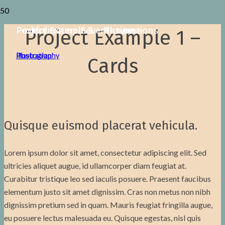
Portfolio Item Seven
Project Example 3 – Business
Project Example 3 – Nature
Project Example 2 – Illustrations
Project Example 1 –
Illustration
Illustration
Photography
Cards
Quisque euismod placerat vehicula.
Lorem ipsum dolor sit amet, consectetur adipiscing elit. Sed
ultricies aliquet augue, id ullamcorper diam feugiat at.
Curabitur tristique leo sed iaculis posuere. Praesent faucibus
elementum justo sit amet dignissim. Cras non metus non nibh
dignissim pretium sed in quam. Mauris feugiat fringilla augue,
eu posuere lectus malesuada eu. Quisque egestas, nisl quis